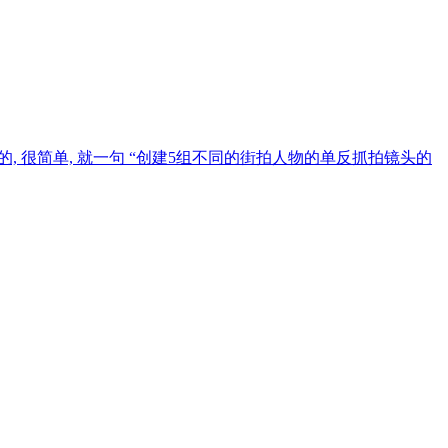
3写的, 很简单, 就一句 “创建5组不同的街拍人物的单反抓拍镜头的