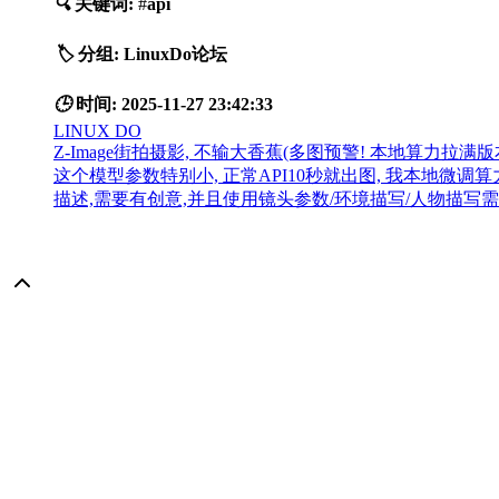
🔍
关键词:
#
api
🏷️
分组:
LinuxDo论坛
🕒
时间:
2025-11-27 23:42:33
LINUX DO
Z-Image街拍摄影, 不输大香蕉(多图预警! 本地算力拉满版
这个模型参数特别小, 正常API10秒就出图, 我本地微调算
描述,需要有创意,并且使用镜头参数/环境描写/人物描写需