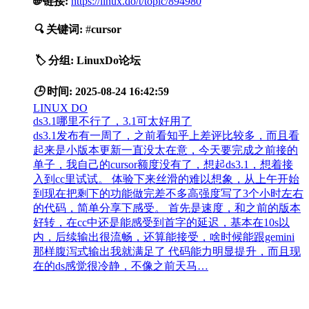
🌐
链接:
https://linux.do/t/topic/894980
🔍
关键词:
#
cursor
🏷️
分组:
LinuxDo论坛
🕒
时间:
2025-08-24 16:42:59
LINUX DO
ds3.1哪里不行了，3.1可太好用了
ds3.1发布有一周了，之前看知乎上差评比较多，而且看
起来是小版本更新一直没太在意，今天要完成之前接的
单子，我自己的cursor额度没有了，想起ds3.1，想着接
入到cc里试试。 体验下来丝滑的难以想象，从上午开始
到现在把剩下的功能做完差不多高强度写了3个小时左右
的代码，简单分享下感受。 首先是速度，和之前的版本
好转，在cc中还是能感受到首字的延迟，基本在10s以
内，后续输出很流畅，还算能接受，啥时候能跟gemini
那样腹泻式输出我就满足了 代码能力明显提升，而且现
在的ds感觉很冷静，不像之前天马…