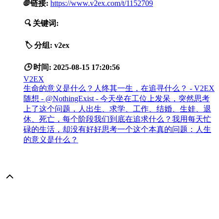
🌐
链接:
https://www.v2ex.com/t/1152709
🔍
关键词:
🏷️
分组:
v2ex
🕒
时间:
2025-08-15 17:20:56
V2EX
生命的意义是什么？人终其一生，在追寻什么？ - V2EX
随想 - @NothingExist - 今天坐在工位上发呆，突然思考
上了这个问题，人出生、求学、工作、结婚、生娃、退
休、死亡，每个阶段我们到底在追求什么？我用每天忙
碌的生活，却没有好好思考一个这个本真的问题：人生
的意义是什么？