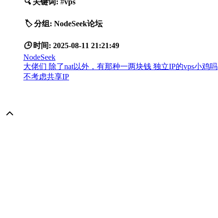
🔍
关键词:
#
vps
🏷️
分组:
NodeSeek论坛
🕒
时间:
2025-08-11 21:21:49
NodeSeek
大佬们 除了nat以外，有那种一两块钱 独立IP的vps小鸡吗
不考虑共享IP