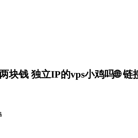
块钱 独立IP的vps小鸡吗🌐 链
吗