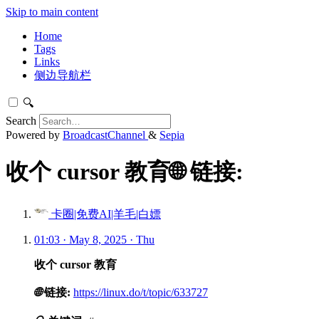
Skip to main content
Home
Tags
Links
侧边导航栏
🔍
Search
Powered by
BroadcastChannel
&
Sepia
收个 cursor 教育🌐 链接:
卡圈|免费AI|羊毛|白嫖
01:03 · May 8, 2025 · Thu
收个 cursor 教育
🌐
链接:
https://linux.do/t/topic/633727