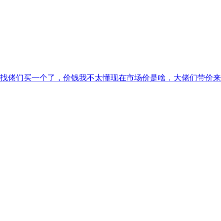
找佬们买一个了，价钱我不太懂现在市场价是啥，大佬们带价来