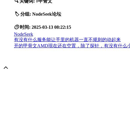
🔍
关键词:
#
甲骨文
🏷️
分组:
NodeSeek论坛
🕒
时间:
2025-03-13 08:22:15
NodeSeek
有没有什么服务能让手里的机器一直不规则的动起来
开的甲骨文AMD现在还在空置，除了探针，有没有什么