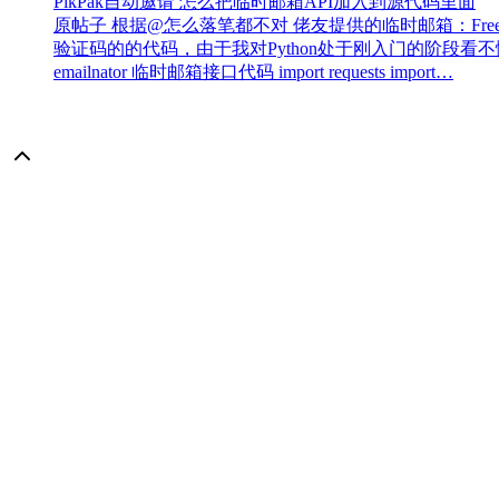
PikPak自动邀请 怎么把临时邮箱API加入到源代码里面
原帖子 根据@怎么落笔都不对 佬友提供的临时邮箱：Free Email Ad
验证码的的代码，由于我对Python处于刚入门的阶段看
emailnator 临时邮箱接口代码 import requests import…