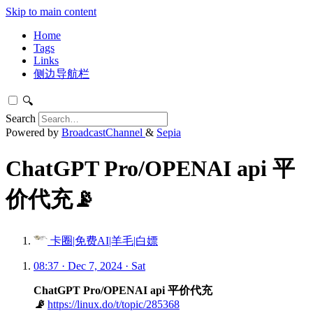
Skip to main content
Home
Tags
Links
侧边导航栏
🔍
Search
Powered by
BroadcastChannel
&
Sepia
ChatGPT Pro/OPENAI api 平
价代充📡
卡圈|免费AI|羊毛|白嫖
08:37 · Dec 7, 2024 · Sat
ChatGPT Pro/OPENAI api 平价代充
📡
https://linux.do/t/topic/285368