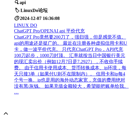
🔍
api
🏷️
LinuxDo论坛
🕒
2024-12-07 16:36:08
LINUX DO
ChatGPT Pro/OPENAI api 平价代充
ChatGPT Pro竟然要200刀了，强归强，但是感觉不值。
api的用途还是挺广的。 最近在注册各种虚拟信用卡和U
卡，做一波平价代充。 只代充ChatGPT Pro，API代充
100刀起步，1000刀封顶。 汇率就按当日中国银行美元
的现汇卖出价（例如12月7日是7.2927），不收你手续
费。 由于信用卡使用成本、货币转换成本、ip环境，每
天只接3单（如果付U则不在限制内）。 信用卡和ip每4
个号一换、ip也是用的海外动态家宽，充值的费用绝对
没有黑/灰钱。 如果充值金额较大，希望能把账单给我。
…