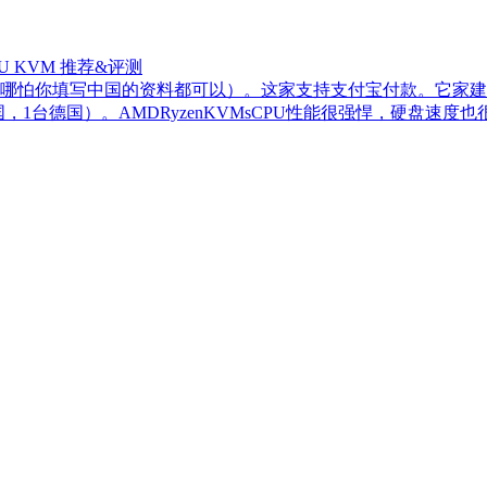
PU KVM 推荐&评测
哪怕你填写中国的资料都可以）。这家支持支付宝付款。它家建站
美国，1台德国）。AMDRyzenKVMsCPU性能很强悍，硬盘速