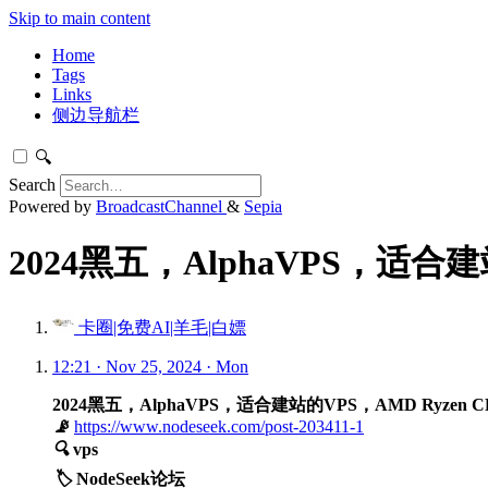
Skip to main content
Home
Tags
Links
侧边导航栏
🔍
Search
Powered by
BroadcastChannel
&
Sepia
2024黑五，AlphaVPS，适合建
卡圈|免费AI|羊毛|白嫖
12:21 · Nov 25, 2024 · Mon
2024黑五，AlphaVPS，适合建站的VPS，AMD Ryzen 
📡
https://www.nodeseek.com/post-203411-1
🔍
vps
🏷️
NodeSeek论坛