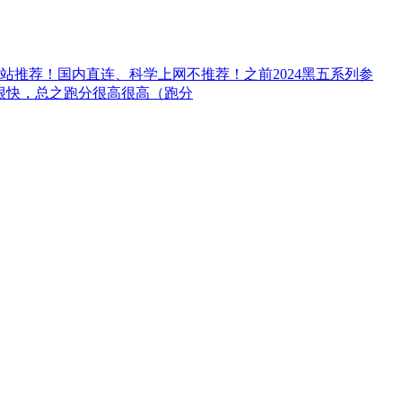
推荐！国内直连、科学上网不推荐！之前2024黑五系列参
度也很快，总之跑分很高很高（跑分