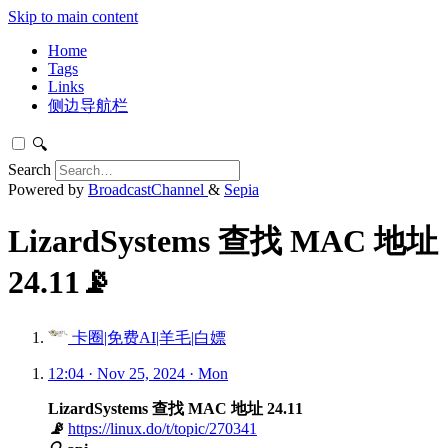
Skip to main content
Home
Tags
Links
侧边导航栏
🔍
Search
Powered by
BroadcastChannel
&
Sepia
LizardSystems 查找 MAC 地址
24.11📡
卡圈|免费AI|羊毛|白嫖
12:04 · Nov 25, 2024 · Mon
LizardSystems 查找 MAC 地址 24.11
📡
https://linux.do/t/topic/270341