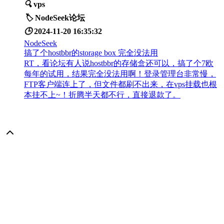
🔍
vps
🏷️
NodeSeek论坛
🕒
2024-11-20 16:35:32
NodeSeek
搞了个hostbbr的storage box 完全没法用
RT，看论坛有人说hostbbr的存储盒还可以，搞了个7欧
每年的试用，结果完全没法用啊！登录管理台非常慢，
FTP客户端连上了，但文件都刷不出来，在vps挂载也根
本挂不上~！折腾半天都不行，直接退款了。