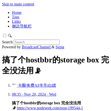
Skip to main content
Home
Tags
Links
侧边导航栏
🔍
Search
Powered by
BroadcastChannel
&
Sepia
搞了个hostbbr的storage box 完
全没法用📡
卡圈|免费AI|羊毛|白嫖
08:35 · Nov 20, 2024 · Wed
搞了个hostbbr的storage box 完全没法用
📡
https://www.nodeseek.com/post-199544-1