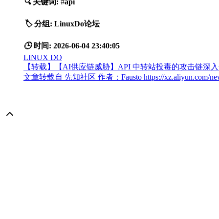
🔍
关键词:
#
api
🏷️
分组:
LinuxDo论坛
🕒
时间:
2026-06-04 23:40:05
LINUX DO
【转载】【AI供应链威胁】API 中转站投毒的攻击链深
文章转载自 先知社区 作者：Fausto https://xz.aliy