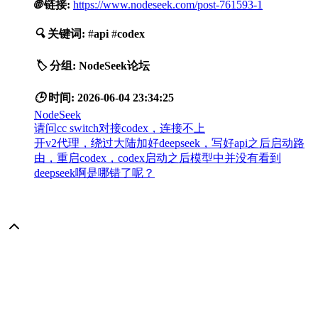
🌐
链接:
https://www.nodeseek.com/post-761593-1
🔍
关键词:
#
api
#
codex
🏷️
分组:
NodeSeek论坛
🕒
时间:
2026-06-04 23:34:25
NodeSeek
请问cc switch对接codex，连接不上
开v2代理，绕过大陆加好deepseek，写好api之后启动路
由，重启codex，codex启动之后模型中并没有看到
deepseek啊是哪错了呢？