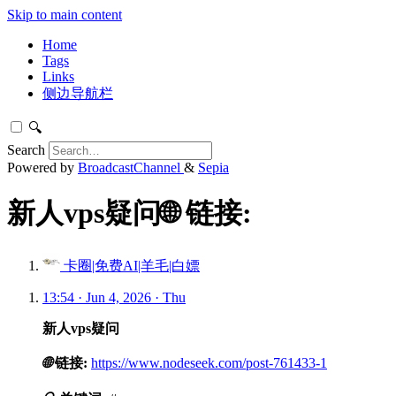
Skip to main content
Home
Tags
Links
侧边导航栏
🔍
Search
Powered by
BroadcastChannel
&
Sepia
新人vps疑问🌐 链接:
卡圈|免费AI|羊毛|白嫖
13:54 · Jun 4, 2026 · Thu
新人vps疑问
🌐
链接:
https://www.nodeseek.com/post-761433-1