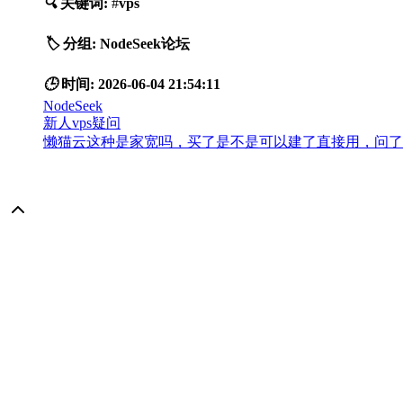
🔍
关键词:
#
vps
🏷️
分组:
NodeSeek论坛
🕒
时间:
2026-06-04 21:54:11
NodeSeek
新人vps疑问
懒猫云这种是家宽吗，买了是不是可以建了直接用，问了