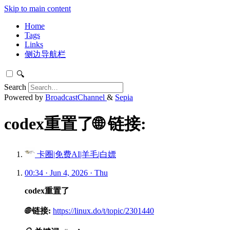
Skip to main content
Home
Tags
Links
侧边导航栏
🔍
Search
Powered by
BroadcastChannel
&
Sepia
codex重置了🌐 链接:
卡圈|免费AI|羊毛|白嫖
00:34 · Jun 4, 2026 · Thu
codex重置了
🌐
链接:
https://linux.do/t/topic/2301440