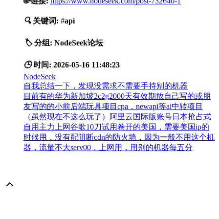
🌐
链接:
https://www.nodeseek.com/post-732640-1
🔍
关键词:
#
api
🏷️
分组:
NodeSeek论坛
🕒
时间:
2026-05-16 11:48:23
NodeSeek
自我总结一下，发现没需求不需要手持别的机器
目前有的华为新加坡2c2g2000天有效期放自己写的或朋
友写的的小前后端玩具项目cpa，newapi等ai中转项目
（虽然现在不这么玩了）阿里云国际版账号日本抢占式
自用主力上网谷歌10刀试用卷开的美国，需要美国ip的
时候用，没有配阻断cdn的防火墙，因为一般不用这个机
器，流量不大serv00，上网用，用别的机器每五分