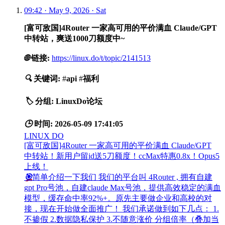
09:42 · May 9, 2026 · Sat
[富可敌国]4Router 一家高可用的平价满血 Claude/GPT
中转站，爽送1000刀额度中~
🌐
链接:
https://linux.do/t/topic/2141513
🔍
关键词:
#
api
#
福利
🏷️
分组:
LinuxDo论坛
🕒
时间:
2026-05-09 17:41:05
LINUX DO
[富可敌国]4Router 一家高可用的平价满血 Claude/GPT
中转站！新用户留id送5刀额度！ccMax特惠0.8x！Opus5
上线！
🎯
简单介绍一下我们 我们的平台叫 4Router , 拥有自建
gpt Pro号池，自建claude Max号池，提供高效稳定的满血
模型，缓存命中率92%+。原先主要做企业和高校的对
接，现在开始做全面推广！ 我们承诺做到如下几点： 1.
不掺假 2.数据隐私保护 3.不随意涨价 分组倍率（叠加当