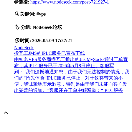
🌐
链接:
https://www.nodeseek.com/post-721927-1
🔍
关键词:
#
vps
🏷️
分组:
NodeSeek论坛
🕒
时间:
2026-05-09 17:27:21
NodeSeek
搬瓦工JMS的IPLC服务已宣布下线
由知名VPS服务商搬瓦工推出的JustMySocks通过工单宣
布，其IPLC服务已于2026年5月8日停止。客服写
到：“我们遗憾地通知您，由于我们无法控制的情况，我
们的“抢先体验”IPLC服务已停止。对于这将带来的不
便，我诚挚地表示歉意，特别是由于我们未能向客户发
出妥善的通知。”客服还在工单中解释道：“IPLC服务