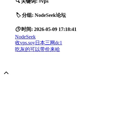
🔍
关键词:
#
vps
🏷️
分组:
NodeSeek论坛
🕒
时间:
2026-05-09 17:18:41
NodeSeek
收vps.soy日本三网dc1
吃灰的可以带价来哈