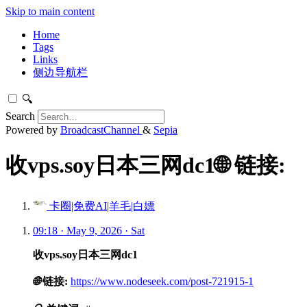
Skip to main content
Home
Tags
Links
侧边导航栏
🔍
Search
Powered by
BroadcastChannel
&
Sepia
收vps.soy日本三网dc1🌐 链接:
卡圈|免费AI|羊毛|白嫖
09:18 · May 9, 2026 · Sat
收vps.soy日本三网dc1
🌐
链接:
https://www.nodeseek.com/post-721915-1