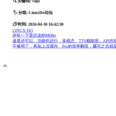
🔍
关键词:
#
api
🏷️
分组:
LinuxDo论坛
🕒
时间:
2026-04-30 16:42:30
LINUX DO
评价一下雷总送的MiMo
速度还可以，功能也还行，多模态、TTS都能用，AP
不够用了，再加上没缓存、Pro的倍率翻倍，薅完之后就是没什么