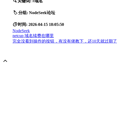
🔍
关键词:
#
域名
🏷️
分组:
NodeSeek论坛
🕒
时间:
2026-04-15 18:05:50
NodeSeek
netcup 域名续费在哪里
完全没看到操作的按钮，有没有佬教下，还10天就过期了