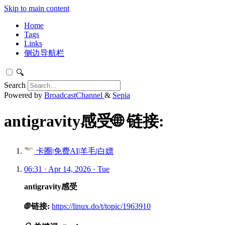
Skip to main content
Home
Tags
Links
侧边导航栏
🔍
Search
Powered by
BroadcastChannel
&
Sepia
antigravity感受🌐 链接:
卡圈|免费AI|羊毛|白嫖
06:31 · Apr 14, 2026 · Tue
antigravity感受
🌐
链接:
https://linux.do/t/topic/1963910