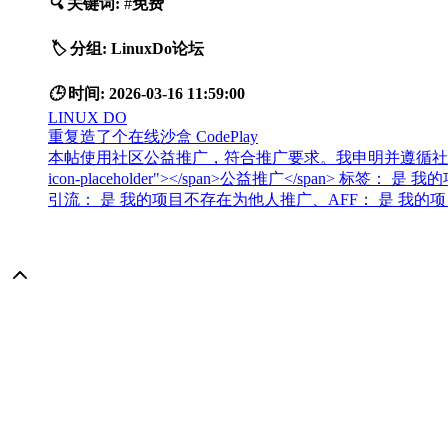
🔍
关键词:
#
免费
🏷️
分组:
LinuxDo论坛
🕒
时间:
2026-03-16 11:59:00
LINUX DO
重复造了个在线沙盒 CodePlay
本帖使用社区公益推广，符合推广要求。我申明并遵循社区要求的
icon-placeholder"></span>公益推广</s
引流： 是 我的项目不存在为他人推广、AFF： 是 我的项