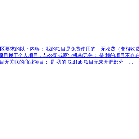
以下内容： 我的项目是免费使用的，无收费（变相收费、赞助）部分： 是
pan> 标签： 是 我的项目属于个人项目，与公司或商业机构无关： 是 我
目无关联的商业项目： 是 我的 GitHub 项目无未开源部分：…