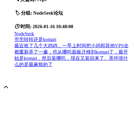
🏷️
分组:
NodeSeek论坛
🕒
时间:
2026-01-16 10:48:08
NodeSeek
兜兜转转还是komari
最近收了几个大鸡鸡，一早上时间把小鸡和其他VPS全
都重新弄了一遍，也从哪吒面板迁移到komari了，最开
始是komari，然后装哪吒，现在又装回来了。弄环境什
么的是最麻烦的了