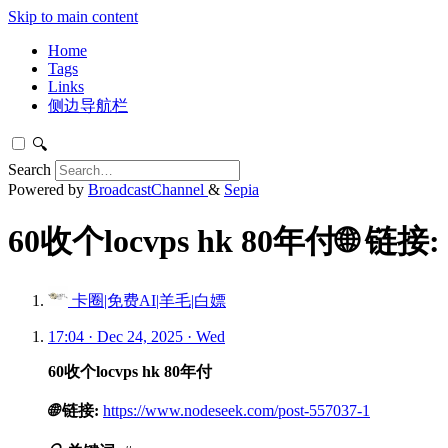
Skip to main content
Home
Tags
Links
侧边导航栏
🔍
Search
Powered by
BroadcastChannel
&
Sepia
60收个locvps hk 80年付🌐 链接:
卡圈|免费AI|羊毛|白嫖
17:04 · Dec 24, 2025 · Wed
60收个locvps hk 80年付
🌐
链接:
https://www.nodeseek.com/post-557037-1