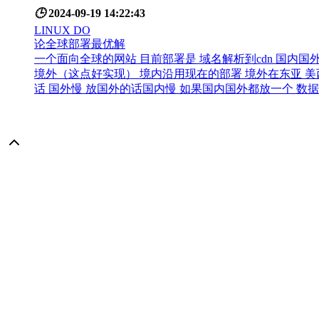
🕒
2024-09-19 14:22:43
LINUX DO
论全球部署最优解
一个面向全球的网站 目前部署是 域名解析到cdn 国内国
境外（这点好实现） 境内沿用现在的部署 境外在东亚 
话 国外慢 放国外的话国内慢 如果国内国外都放一个 