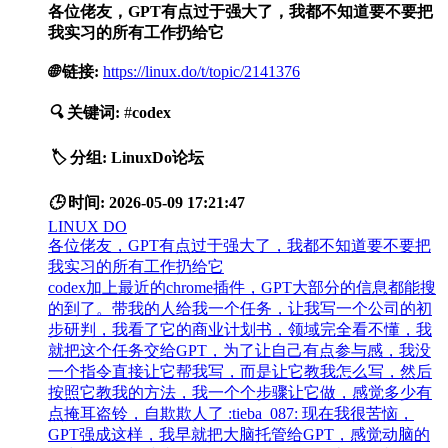
各位佬友，GPT有点过于强大了，我都不知道要不要把
我实习的所有工作扔给它
🌐
链接:
https://linux.do/t/topic/2141376
🔍
关键词:
#
codex
🏷️
分组:
LinuxDo论坛
🕒
时间:
2026-05-09 17:21:47
LINUX DO
各位佬友，GPT有点过于强大了，我都不知道要不要把
我实习的所有工作扔给它
codex加上最近的chrome插件，GPT大部分的信息都能搜
的到了。带我的人给我一个任务，让我写一个公司的初
步研判，我看了它的商业计划书，领域完全看不懂，我
就把这个任务交给GPT，为了让自己有点参与感，我没
一个指令直接让它帮我写，而是让它教我怎么写，然后
按照它教我的方法，我一个个步骤让它做，感觉多少有
点掩耳盗铃，自欺欺人了 :tieba_087: 现在我很苦恼，
GPT强成这样，我早就把大脑托管给GPT，感觉动脑的