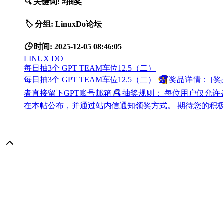
🔍
关键词:
#
抽奖
🏷️
分组:
LinuxDo论坛
🕒
时间:
2025-12-05 08:46:05
LINUX DO
每日抽3个 GPT TEAM车位12.5（二）
每日抽3个 GPT TEAM车位12.5（二）
🏆
奖品详情： [奖品
者直接留下GPT账号邮箱
🔍
抽奖规则： 每位用户仅允许参
在本帖公布，并通过站内信通知领奖方式。 期待您的积